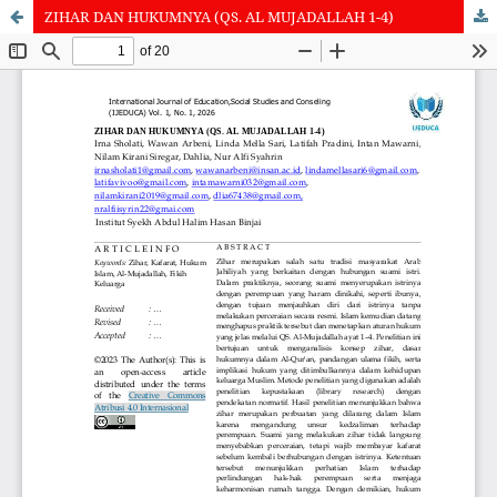
ZIHAR DAN HUKUMNYA (QS. AL MUJADALLAH 1-4)