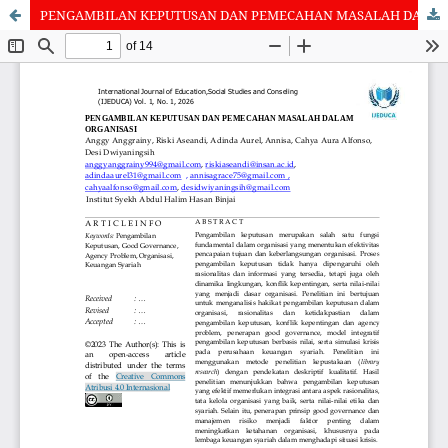
PENGAMBILAN KEPUTUSAN DAN PEMECAHAN MASALAH DALAM ORGANISASI